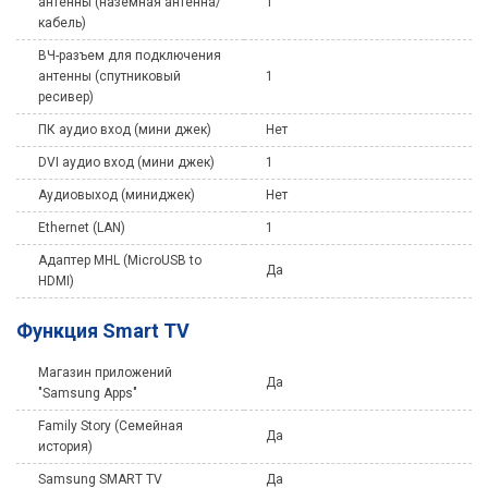
антенны (наземная антенна/
1
кабель)
ВЧ-разъем для подключения
антенны (спутниковый
1
ресивер)
ПК аудио вход (мини джек)
Нет
DVI аудио вход (мини джек)
1
Аудиовыход (миниджек)
Нет
Ethernet (LAN)
1
Адаптер MHL (MicroUSB to
Да
HDMI)
Функция Smart TV
Магазин приложений
Да
"Samsung Apps"
Family Story (Семейная
Да
история)
Samsung SMART TV
Да