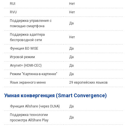
RUI
Нет
RVU
Нет
Поддержка управления с
Да
помощью смартфона
Поддержка адаптера
Нет
беспроводной сети
Функция BD WISE
Да
Игровой режим
Да
Anynet+ (HDMI-CEC)
Да
Режим "Картинка-в-картинке"
Да
Язык экранного меню
29 европейских языков
Умная конвергенция (Smart Convergence)
Функция Allshare (через DLNA)
Да
Поддержка технологии
Да
просмотра AllShare Play