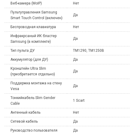
Веб-камера (MoIP)
Нет
Пультуправления Samsung
Да
Smart Touch Control (включен)
Беспроводная клавиатура
Нет
Инфракрсаный ИК бластер
Да
Samsung (в комплекте)
Тип пульта ДУ
TM1290, TM1250B
Аккумулятор (для ДУ)
Да
Кронштейн Ultra Slim
Да
(приобретается отдельно)
Поддержка монтажа на стену
Да
Vesa
Тонкийкабель Slim Gender
1 Scart
Cable
Антенный кабель
Нет
Сетевой кабель
Да
Руководство пользователя
Да