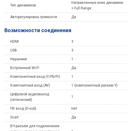
Направленные вниз динамики
Тип динамиков
+ Full Range
Авторегулировка громкости
Да
Возможности соединения
HDMI
3
USB
3
Наушники
1
Встроенный Wi-Fi
Да
Компонентный вход (Y/Pb/Pr)
1
Композитный вход (AV)
1 (компонентный разъем Y)
Цифровой аудиовыход
1
(оптический)
ПК вход (D-sub)
Нет
Scart
Да
ВЧ-разъем для подключения